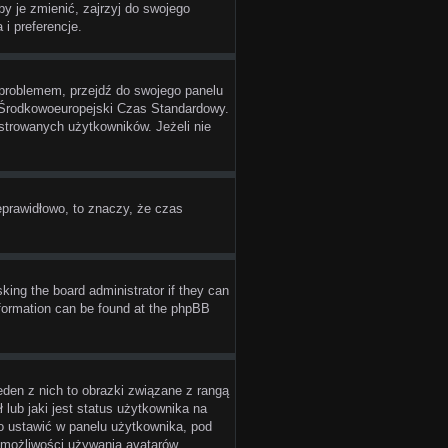
y je zmienić, zajrzyj do swojego
 i preferencje.
st problemem, przejdź do swojego panelu
z Środkowoeuropejski Czas Standardowy.
strowanych użytkowników. Jeżeli nie
eprawidłowo, to znaczy, że czas
sking the board administrator if they can
information can be found at the phpBB
den z nich to obrazki związane z rangą
lub jaki jest status użytkownika na
go ustawić w panelu użytkownika, pod
 możliwości używania avatarów,