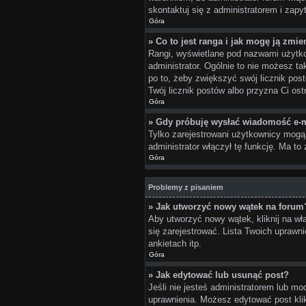
skontaktuj się z administratorem i zap
Góra
» Co to jest ranga i jak mogę ją zmie
Rangi, wyświetlane pod nazwami użytkow
administrator. Ogólnie to nie możesz t
po to, żeby zwiększyć swój licznik post
Twój licznik postów albo przyzna Ci ost
Góra
» Gdy próbuję wysłać wiadomość e-m
Tylko zarejestrowani użytkownicy mogą 
administrator włączył tę funkcję. Ma 
Góra
Problemy z pisaniem
» Jak utworzyć nowy wątek na forum
Aby utworzyć nowy wątek, kliknij na wł
się zarejestrować. Lista Twoich upraw
ankietach itp.
Góra
» Jak edytować lub usunąć post?
Jeśli nie jesteś administratorem lub mo
uprawnienia. Możesz edytować post klik