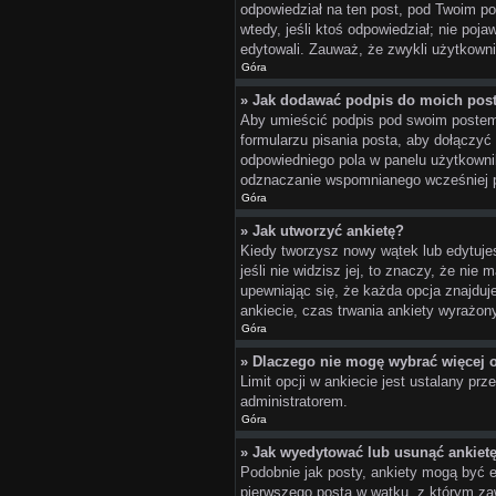
odpowiedział na ten post, pod Twoim post
wtedy, jeśli ktoś odpowiedział; nie poj
edytowali. Zauważ, że zwykli użytkowni
Góra
» Jak dodawać podpis do moich pos
Aby umieścić podpis pod swoim postem
formularzu pisania posta, aby dołączy
odpowiedniego pola w panelu użytkowni
odznaczanie wspomnianego wcześniej po
Góra
» Jak utworzyć ankietę?
Kiedy tworzysz nowy wątek lub edytujesz
jeśli nie widzisz jej, to znaczy, że ni
upewniając się, że każda opcja znajduj
ankiecie, czas trwania ankiety wyrażo
Góra
» Dlaczego nie mogę wybrać więcej o
Limit opcji w ankiecie jest ustalany prz
administratorem.
Góra
» Jak wyedytować lub usunąć ankiet
Podobnie jak posty, ankiety mogą być e
pierwszego posta w wątku, z którym zaw