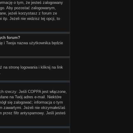
ormację o tym, że jesteś zalogowany
nego. Aby pozostać zalogowanym,
ne, jeżeli korzystasz z forum ze
tp. Jeżeli nie widzisz tej opcji, to
cych forum?
ję i Twoja nazwa użytkownika będzie
a stronę logowania i kliknij na link
.
óch rzeczy: Jeśli COPPA jest włączone,
słane na Twój adres e-mail. Niektóre
mógł się zalogować; informacja o tym
im zawartymi. Jeżeli nie otrzymałeś/aś
 przez filtr antyspamowy. Jeśli jesteś