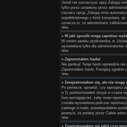
Jeżeli nie zaznaczysz opcji
Zaloguj mn
tylko przez ustawiony przez administr
zaznacz opcję „Zaloguj mnie automatycz
współdzielonego z kimś komputera, np. w 
oznacza to, że administrator zablokował
Góra
» W jaki sposób mogę zapobiec wyśw
W swoim panelu użytkownika, w „Ustawi
wyświetlana tylko dla administratorów, 
Góra
» Zapomniałem hasła!
Nie panikuj! Twoje hasło wprawdzie nie
Zapomniałem hasła
. Postępuj zgodnie 
Góra
» Zarejestrowałem się, ale nie mogę 
Po pierwsze, sprawdź, czy wpisujesz pr
a Ty poinformowałeś skrypt w czasie rej
fora wymagają też, żeby nowe rejestrac
została wyświetlona podczas rejestracji
żadnego e-maila, prawdopodobnie podałe
pewny/a, że podany przez Ciebie adres 
Góra
» Zarejestrowałem się jakiś czas tem