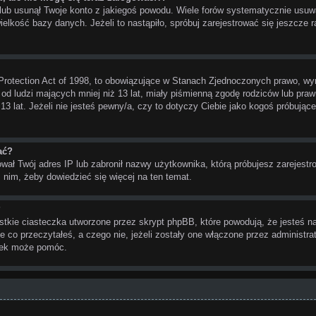
lub usunął Twoje konto z jakiegoś powodu. Wiele forów systematycznie usuwa 
elkość bazy danych. Jeżeli to nastąpiło, spróbuj zarejestrować się jeszcze
Protection Act of 1998, to obowiązujące w Stanach Zjednoczonych prawo, wy
 od ludzi mających mniej niż 13 lat, miały piśmienną zgodę rodziców lub praw
13 lat. Jeżeli nie jesteś pewny/a, czy to dotyczy Ciebie jako kogoś próbują
ać?
ował Twój adres IP lub zabronił nazwy użytkownika, którą próbujesz zarejestr
z nim, żeby dowiedzieć się więcej na ten temat.
?
tkie ciasteczka utworzone przez skrypt phpBB, które powodują, że jesteś n
ie co przeczytałeś, a czego nie, jeżeli zostały one włączone przez administr
czek może pomóc.