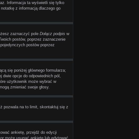
az. Informacja ta wyświetli się tylko
ć notatkę z informacją dlaczego go
możesz zaznaczyć pole
Dołącz podpis
w
 Twoich postów, poprzez zaznaczenie
o pojedynczych postów poprzez
jącą się poniżej głównego formularza;
ej dwie opcje do odpowiednich pól,
 które użytkownik może wybrać w
 mogą zmieniać swoje głosy.
ż pozwala na to limit, skontaktuj się z
ować ankietę, przejdź do edycji
utor może usunąć ankietę lub edytować