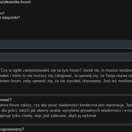
 użytkownika forum!
um?
 załączniki?
zy w ogóle zarejestrowałeś się na tym forum? Jeżeli nie, to musisz wiedzieć
rowałeś i mimo to nie możesz się zalogować, to upewnij się, że Twoja nazwa u
tratorem forum, żeby upewnić się, że nie zostałeś zbanowany. Jest też możliw
trować?
atora forum zależy, czy aby pisać wiadomości konieczna jest rejestracja. Jed
la gości, takich jak własny avatar, wysyłanie prywatnych wiadomości i e-ma
ajmuje tylko chwilę, więc jest zalecane, abyś ją wykonał.
ylogowywany?