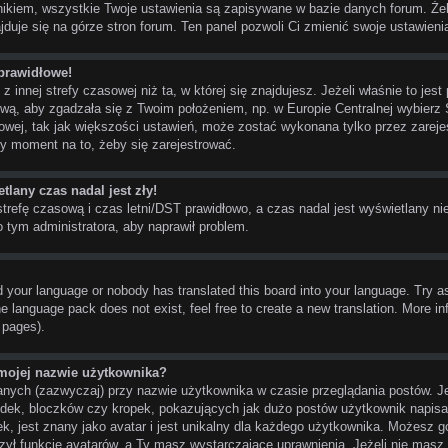
ikiem, wszystkie Twoje ustawienia są zapisywane w bazie danych forum. Żeb
duje się na górze stron forum. Ten panel pozwoli Ci zmienić swoje ustawienia
prawidłowe!
 innej strefy czasowej niż ta, w której się znajdujesz. Jeżeli właśnie to je
ową, aby zgadzała się z Twoim położeniem, np. w Europie Centralnej wybier
wej, tak jak większości ustawień, może zostać wykonana tylko przez zareje
bry moment na to, żeby się zarejestrować.
tlany czas nadal jest zły!
strefę czasową i czas letni/DST prawidłowo, a czas nadal jest wyświetlany ni
o tym administratora, aby naprawił problem.
ed your language or nobody has translated this board into your language. Try a
he language pack does not exist, feel free to create a new translation. More 
 pages).
 mojej nazwie użytkownika?
anych (zazwyczaj) przy nazwie użytkownika w czasie przeglądania postów. Je
ek, bloczków czy kropek, pokazujących jak dużo postów użytkownik napisał 
k, jest znany jako avatar i jest unikalny dla każdego użytkownika. Możesz 
zył funkcje avatarów, a Ty masz wystarczające uprawnienia. Jeżeli nie masz