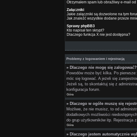
Otrzymałem spam lub obraźliwy e-mail od
Załączniki
Jakie załączniki są dozwolone na tym for
Jak znaleźć wszystkie dodane przeze mnie
Sprawy phpBB3
Kto napisał ten skrypt?
Dlaczego funkcja X nie jest dostępna?
Problemy z logowaniem i rejestracją
» Dlaczego nie mogę się zalogować?
Powodów może być kilka. Po pierwsze: C
móc się logować. A jeżeli się zarejest
Jeżeli są, to skontaktuj się z adminis
konfiguracja forum.
Góra
» Dlaczego w ogóle muszę się rejes
Możliwe, że nie musisz, to od administr
dodatkowych możliwości niedostępnych d
do grup użytkowników itp. Rejestracja z
Góra
» Dlaczego jestem automatycznie w