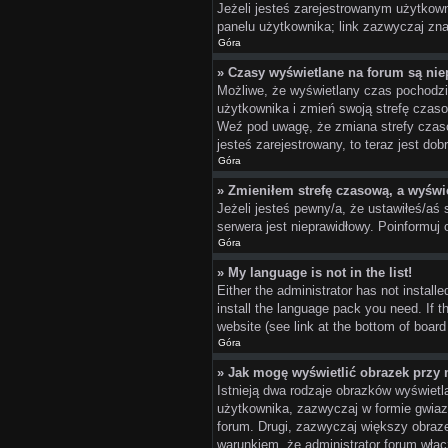
Jeżeli jesteś zarejestrowanym użytkown
panelu użytkownika; link zazwyczaj znaj
Góra
» Czasy wyświetlane na forum są nie
Możliwe, że wyświetlany czas pochodzi z
użytkownika i zmień swoją strefę czas
Weź pod uwagę, że zmiana strefy czaso
jesteś zarejestrowany, to teraz jest do
Góra
» Zmieniłem strefę czasową, a wyświe
Jeżeli jesteś pewny/a, że ustawiłeś/aś 
serwera jest nieprawidłowy. Poinformuj 
Góra
» My language is not in the list!
Either the administrator has not install
install the language pack you need. If t
website (see link at the bottom of board
Góra
» Jak mogę wyświetlić obrazek przy
Istnieją dwa rodzaje obrazków wyświetl
użytkownika, zazwyczaj w formie gwiazd
forum. Drugi, zazwyczaj większy obraze
warunkiem, że administrator forum włąc