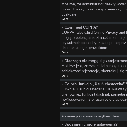
Możliwe, że administrator deaktywował 
przez dłuższy czas, żeby zmniejszyć wi
dyskusje.
Góra
» Czym jest COPPA?
COPPA, albo Child Online Privacy and 
mogące potencjalnie zbierać informacje
prywatnych od osoby mającej mniej niż 
skontaktuj się z prawnikiem.
Góra
» Dlaczego nie mogę się zarejestrow
Możliwe jest, że właściciel strony zban
zablokować rejestracje, skontaktuj się 
Góra
» Co robi funkcja „Usuń ciasteczka”
Funkcja „Usuń ciasteczka” usuwa wszys
one również funkcji takich jak pamiętan
(wy)logowaniem się, usunięcie ciaste
Góra
Preferencje i ustawienia użytkowników
» Jak zmienić moje ustawienia?