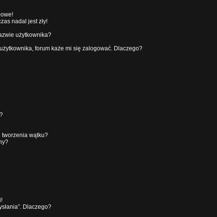
łowe!
as nadal jest zły!
nazwie użytkownika?
użytkownika, forum każe mi się zalogować. Dlaczego?
?
u tworzenia wątku?
ny?
!
ysłania”. Dlaczego?