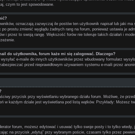
ytaj, czym to jest spowodowane.
nić?
ników, oznaczają zazwyczaj ile postów ten użytkownik napisał lub jaki ma 
ak po prostu zmienić wyglądu żadnych rang na forum, ponieważ ustawia je admi
ów i przez to swoją rangę. Większość forów nie toleruje takich działań i moder
rzeżenie.
ail do użytkownika, forum każe mi się zalogować. Dlaczego?
wysyłać e-maile do innych użytkowników przez wbudowany formularz wysyłania 
to zabezpieczać przed nieprawidłowym używaniem systemu e-maili przez ano
?
aściwy przycisk przy wyświetlaniu wybranego działu forum. Możliwe, że prz
nień w każdym dziale jest wyświetlana pod listą wątków. Przykłady: Możesz
derator forum, możesz edytować i usuwać tylko swoje posty i to tylko wtedy, j
ając na przycisk „edytuj” przy wybranym poście, czasami tylko przez pewien 