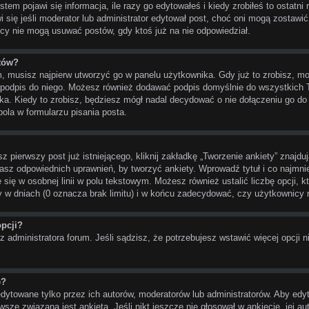
em pojawi się informacja, ile razy go edytowałeś i kiedy zrobiłeś to ostatni r
awi się jeśli moderator lub administrator edytował post, choć oni mogą zostawi
cy nie mogą usuwać postów, gdy ktoś już na nie odpowiedział.
tów?
, musisz najpierw utworzyć go w panelu użytkownika. Gdy już to zrobisz, 
ć podpis do niego. Możesz również dodawać podpis domyślnie do wszystkich
ka. Kiedy to zrobisz, będziesz mógł nadal decydować o nie dołączeniu go d
la w formularzu pisania posta.
 pierwszy post już istniejącego, kliknij zakładkę „Tworzenie ankiety” znajdu
e masz odpowiednich uprawnień, by tworzyć ankiety. Wprowadź tytuł i co najmni
e się w osobnej linii w polu tekstowym. Możesz również ustalić liczbę opcji,
ny w dniach (0 oznacza brak limitu) i w końcu zadecydować, czy użytkownicy
pcji?
ez administratora forum. Jeśli sądzisz, że potrzebujesz wstawić więcej opcji ni
ę?
dytowane tylko przez ich autorów, moderatorów lub administratorów. Aby edyt
sze związana jest ankieta. Jeśli nikt jeszcze nie głosował w ankiecie, jej a