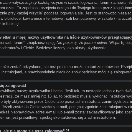
ie automatycznie przy każdej wizycie
w czasie logowania, forum zachowa inf
atora czas. To zapobiega przejęciu dostępu do Twojego konta przez kogoś in
nie przy każdej wizycie” podczas logowania się. Jest to stanowczo niezaleca
bibliotece, kawiarence internetowej, sali komputerowej w szkole / na uczelni i
 tę funkcję.
ietlaniu mojej nazwy użytkownika na liście użytkowników przeglądają
eniach forum”, znajdziesz opcję
Nie pokazuj, że jestem online
. Włącz tę opc
moderatorów i Ciebie. Będziesz liczony jako ukryty użytkownik.
 może zostać odzyskane, ale bez problemu może zostać zresetowane. Przejdź n
z instrukcjami, a prawdopodobnie niedługo znów będziesz mógł się zalogować
się zalogować!
awidłową nazwę użytkownika i hasło. Jeśli tak, to nastąpiła jedna z tych dw
estracji, że masz mniej niż 13 lat, to będziesz musiał wykonać instrukcje wy
je były aktywowane przez Ciebie albo przez administratora, zanim będziesz 
. Jeżeli został do Ciebie wysłany e-mail, postępuj zgodnie z instrukcjami w n
ś/aś nieprawidłowy adres e-mail lub e-mail został zaklasyfikowany jako spam
e-mail jest prawidłowy, spróbuj skontaktować się z administratorem.
u, ale nie mogę się teraz zalogować!?!