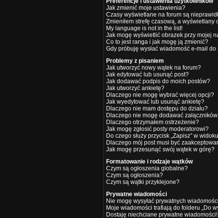
Preferencje i ustawienia użytkowników
Jak zmienić moje ustawienia?
Czasy wyświetlane na forum są nieprawid
Zmieniłem strefę czasową, a wyświetlany cz
My language is not in the list!
Jak mogę wyświetlić obrazek przy mojej 
Co to jest ranga i jak mogę ją zmienić?
Gdy próbuję wysłać wiadomość e-mail do 
Problemy z pisaniem
Jak utworzyć nowy wątek na forum?
Jak edytować lub usunąć post?
Jak dodawać podpis do moich postów?
Jak utworzyć ankietę?
Dlaczego nie mogę wybrać więcej opcji?
Jak wyedytować lub usunąć ankietę?
Dlaczego nie mam dostępu do działu?
Dlaczego nie mogę dodawać załączników
Dlaczego otrzymałem ostrzeżenie?
Jak mogę zgłosić posty moderatorowi?
Do czego służy przycisk „Zapisz” w widok
Dlaczego mój post musi być zaakceptowa
Jak mogę przesunąć swój wątek w górę?
Formatowanie i rodzaje wątków
Czym są ogłoszenia globalne?
Czym są ogłoszenia?
Czym są wątki przyklejone?
Prywatne wiadomości
Nie mogę wysyłać prywatnych wiadomości
Moje wiadomości trafiają do folderu „Do w
Dostaję niechciane prywatne wiadomości!