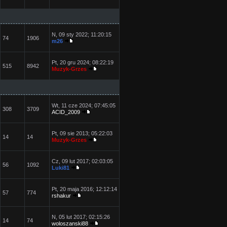
N, 09 sty 2022; 11:20:15
74
1906
m26
Pt, 20 gru 2024; 08:22:19
515
8942
Muzyk-Grzes
Wt, 11 cze 2024; 07:45:05
308
3709
ACID_2009
Pt, 09 sie 2013; 05:22:03
14
14
Muzyk-Grzes
Cz, 09 lut 2017; 02:03:05
56
1092
Luki81
Pt, 20 maja 2016; 12:12:14
57
774
rshakur
N, 05 lut 2017; 02:15:26
14
74
woloszanski88