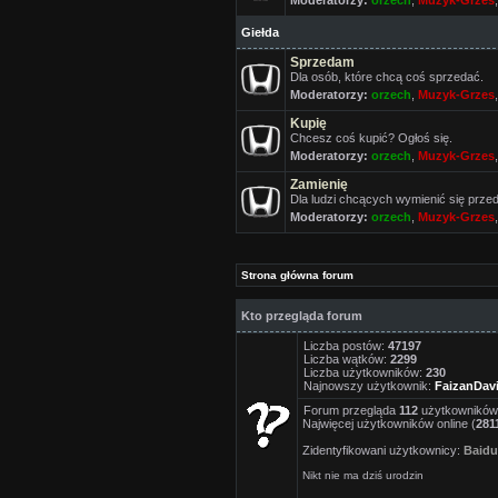
Moderatorzy:
orzech
,
Muzyk-Grzes
Giełda
Sprzedam
Dla osób, które chcą coś sprzedać.
Moderatorzy:
orzech
,
Muzyk-Grzes
Kupię
Chcesz coś kupić? Ogłoś się.
Moderatorzy:
orzech
,
Muzyk-Grzes
Zamienię
Dla ludzi chcących wymienić się prze
Moderatorzy:
orzech
,
Muzyk-Grzes
Strona główna forum
Kto przegląda forum
Liczba postów:
47197
Liczba wątków:
2299
Liczba użytkowników:
230
Najnowszy użytkownik:
FaizanDav
Forum przegląda
112
użytkowników :
Najwięcej użytkowników online (
281
Zidentyfikowani użytkownicy:
Baidu
Nikt nie ma dziś urodzin