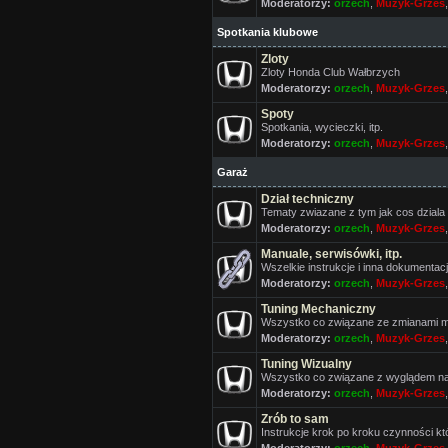
Moderatorzy:
orzech
,
Muzyk-Grzes
Spotkania klubowe
Zloty
Zloty Honda Club Wałbrzych
Moderatorzy:
orzech
,
Muzyk-Grzes
Spoty
Spotkania, wycieczki, itp.
Moderatorzy:
orzech
,
Muzyk-Grzes
Garaż
Dział techniczny
Tematy zwiazane z tym jak cos dziala 
Moderatorzy:
orzech
,
Muzyk-Grzes
Manuale, serwisówki, itp.
Wszelkie instrukcje i inna dokumentac
Moderatorzy:
orzech
,
Muzyk-Grzes
Tuning Mechaniczny
Wszystko co związane ze zmianami ma
Moderatorzy:
orzech
,
Muzyk-Grzes
Tuning Wizualny
Wszystko co związane z wyglądem n
Moderatorzy:
orzech
,
Muzyk-Grzes
Zrób to sam
Instrukcje krok po kroku czynności k