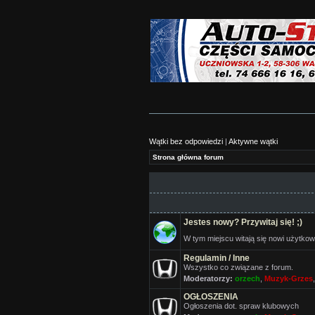
Wątki bez odpowiedzi
|
Aktywne wątki
Strona główna forum
Jestes nowy? Przywitaj się! ;)
W tym miejscu witają się nowi użytkow
Regulamin / Inne
Wszystko co związane z forum.
Moderatorzy:
orzech
,
Muzyk-Grzes
OGŁOSZENIA
Ogłoszenia dot. spraw klubowych