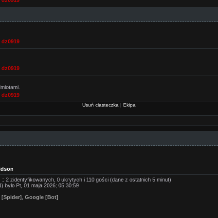
,
dz0919
,
dz0919
,
dz0919
dmiotami.
,
dz0919
Usuń ciasteczka
|
Ekipa
idson
: 2 zidentyfikowanych, 0 ukrytych i 110 gości (dane z ostatnich 5 minut)
1
) było Pt, 01 maja 2026; 05:30:59
 [Spider]
,
Google [Bot]