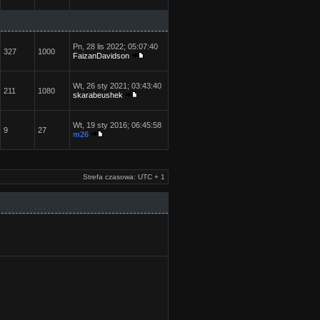
Pn, 28 lis 2022; 05:07:40
327
1000
FaizanDavidson
Wt, 26 sty 2021; 03:43:40
211
1080
skarabeushek
Wt, 19 sty 2016; 06:45:58
9
27
m26
Strefa czasowa: UTC + 1