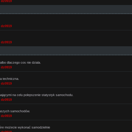
,
dz0919
,
dz0919
,
dz0919
albo dlaczego cos nie dziala.
,
dz0919
ja techniczna.
,
dz0919
jącymi na celu polepszenie statystyk samochodu.
,
dz0919
aszych samochodów.
,
dz0919
tóre możecie wykonać samodzielnie