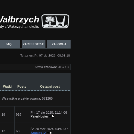
Wałbrzych
y z Wałbrzycha i okolic
FAQ
ZAREJESTRUJ
ZALOGUJ
Teraz jest Pt, 07 sie 2026; 08:03:18
Strefa czasowa: UTC + 1
Wątki
Posty
Ostatni post
Wszystkie przekierowania: 571265
Pn, 17 sie 2020; 11:14:06
19
919
PaterNoster
Śr, 20 mar 2024; 04:40:37
12
68
Amciax12