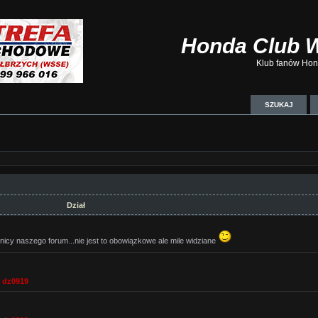
Honda Club 
Klub fanów Hond
SZUKAJ
Dział
nicy naszego forum...nie jest to obowiązkowe ale mile widziane
,
dz0919