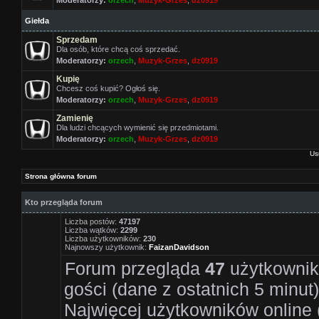
Moderatorzy:
orzech
,
Muzyk-Grzes
,
dz0919
Giełda
Sprzedam
Dla osób, które chcą coś sprzedać.
Moderatorzy:
orzech
,
Muzyk-Grzes
,
dz0919
Kupię
Chcesz coś kupić? Ogłoś się.
Moderatorzy:
orzech
,
Muzyk-Grzes
,
dz0919
Zamienię
Dla ludzi chcących wymienić się przedmiotami.
Moderatorzy:
orzech
,
Muzyk-Grzes
,
dz0919
Us
Strona główna forum
Kto przegląda forum
Liczba postów:
47197
Liczba wątków:
2299
Liczba użytkowników:
230
Najnowszy użytkownik:
FaizanDavidson
Forum przegląda
47
użytkownikó
gości (dane z ostatnich 5 minut)
Najwięcej użytkowników online 