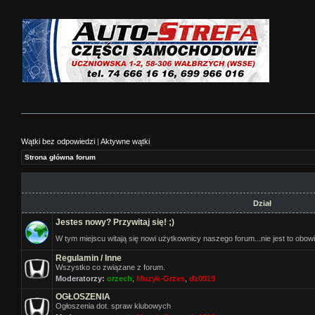
Wątki bez odpowiedzi
|
Aktywne wątki
Strona główna forum
Dział
Jestes nowy? Przywitaj się! ;)
W tym miejscu witają się nowi użytkownicy naszego forum...nie jest to obo
Regulamin / Inne
Wszystko co związane z forum.
Moderatorzy:
orzech
,
Muzyk-Grzes
,
dz0919
OGŁOSZENIA
Ogłoszenia dot. spraw klubowych