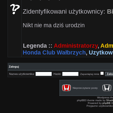
Zidentyfikowani użytkownicy:
Bi
Nikt nie ma dziś urodzin
Legenda ::
Administratorzy
,
Admi
Honda Club Wałbrzych
,
Uzytkow
Zaloguj
Nazwa użytkownika:
Hasło:
Zapamiętaj mnie
Nieprzeczytane posty
Wordpress t
phpBB3 theme made by
Shad
Powered by
phpBB
©
Przyjazne użytkowniko