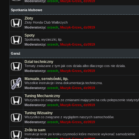
Moderatorzy:
orzech
,
Muzyk-Grzes
,
dz0919
Spotkania klubowe
Zloty
Zloty Honda Club Wałbrzych
Moderatorzy:
orzech
,
Muzyk-Grzes
,
dz0919
Spoty
Spotkania, wycieczki, itp.
Moderatorzy:
orzech
,
Muzyk-Grzes
,
dz0919
Garaż
Dział techniczny
Tematy zwiazane z tym jak cos dziala albo dlaczego cos nie dziala.
Moderatorzy:
orzech
,
Muzyk-Grzes
,
dz0919
Manuale, serwisówki, itp.
Wszelkie instrukcje i inna dokumentacja techniczna.
Moderatorzy:
orzech
,
Muzyk-Grzes
,
dz0919
Tuning Mechaniczny
Wszystko co związane ze zmianami mającymi na celu polepszenie statyst
Moderatorzy:
orzech
,
Muzyk-Grzes
,
dz0919
Tuning Wizualny
Wszystko co związane z wyglądem naszych samochodów.
Moderatorzy:
orzech
,
Muzyk-Grzes
,
dz0919
Zrób to sam
Instrukcje krok po kroku czynności które możecie wykonać samodzielnie