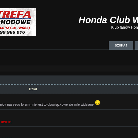
Honda Club 
Klub fanów Hond
SZUKAJ
Dział
nicy naszego forum...nie jest to obowiązkowe ale mile widziane
,
dz0919