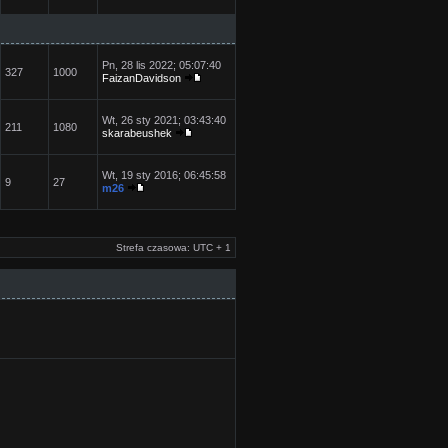
Pn, 28 lis 2022; 05:07:40
327
1000
FaizanDavidson
Wt, 26 sty 2021; 03:43:40
211
1080
skarabeushek
Wt, 19 sty 2016; 06:45:58
9
27
m26
Strefa czasowa: UTC + 1