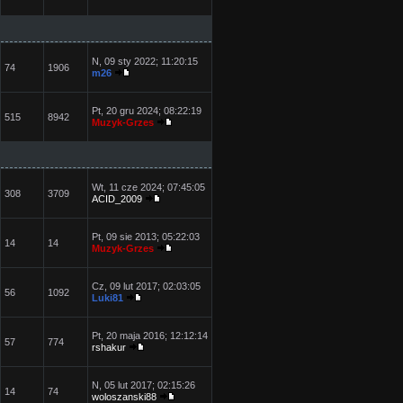
N, 09 sty 2022; 11:20:15
74
1906
m26
Pt, 20 gru 2024; 08:22:19
515
8942
Muzyk-Grzes
Wt, 11 cze 2024; 07:45:05
308
3709
ACID_2009
Pt, 09 sie 2013; 05:22:03
14
14
Muzyk-Grzes
Cz, 09 lut 2017; 02:03:05
56
1092
Luki81
Pt, 20 maja 2016; 12:12:14
57
774
rshakur
N, 05 lut 2017; 02:15:26
14
74
woloszanski88