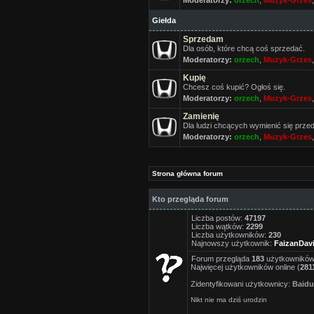
Moderatorzy:
orzech
,
Muzyk-Grzes
Giełda
Sprzedam
Dla osób, które chcą coś sprzedać.
Moderatorzy:
orzech
,
Muzyk-Grzes
Kupię
Chcesz coś kupić? Ogłoś się.
Moderatorzy:
orzech
,
Muzyk-Grzes
Zamienię
Dla ludzi chcących wymienić się prze
Moderatorzy:
orzech
,
Muzyk-Grzes
Strona główna forum
Kto przegląda forum
Liczba postów:
47197
Liczba wątków:
2299
Liczba użytkowników:
230
Najnowszy użytkownik:
FaizanDav
Forum przegląda
183
użytkowników :
Najwięcej użytkowników online (
281
Zidentyfikowani użytkownicy:
Baidu
Nikt nie ma dziś urodzin