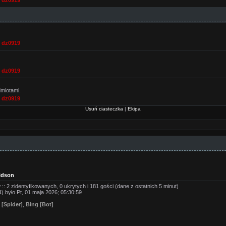
,
dz0919
,
dz0919
,
dz0919
dmiotami.
,
dz0919
Usuń ciasteczka
|
Ekipa
idson
: 2 zidentyfikowanych, 0 ukrytych i 181 gości (dane z ostatnich 5 minut)
1
) było Pt, 01 maja 2026; 05:30:59
 [Spider]
,
Bing [Bot]