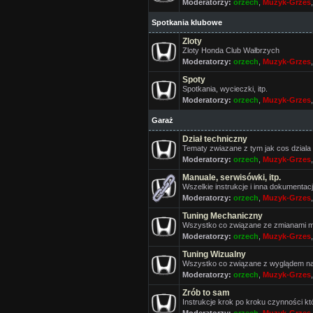
Moderatorzy:
orzech
,
Muzyk-Grzes
Spotkania klubowe
Zloty
Zloty Honda Club Wałbrzych
Moderatorzy:
orzech
,
Muzyk-Grzes
Spoty
Spotkania, wycieczki, itp.
Moderatorzy:
orzech
,
Muzyk-Grzes
Garaż
Dział techniczny
Tematy zwiazane z tym jak cos dziala 
Moderatorzy:
orzech
,
Muzyk-Grzes
Manuale, serwisówki, itp.
Wszelkie instrukcje i inna dokumentac
Moderatorzy:
orzech
,
Muzyk-Grzes
Tuning Mechaniczny
Wszystko co związane ze zmianami ma
Moderatorzy:
orzech
,
Muzyk-Grzes
Tuning Wizualny
Wszystko co związane z wyglądem n
Moderatorzy:
orzech
,
Muzyk-Grzes
Zrób to sam
Instrukcje krok po kroku czynności k