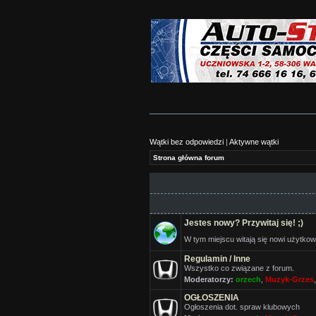
Wątki bez odpowiedzi
|
Aktywne wątki
Strona główna forum
Jestes nowy? Przywitaj się! ;)
W tym miejscu witają się nowi użytkow
Regulamin / Inne
Wszystko co związane z forum.
Moderatorzy:
orzech
,
Muzyk-Grzes
OGŁOSZENIA
Ogłoszenia dot. spraw klubowych