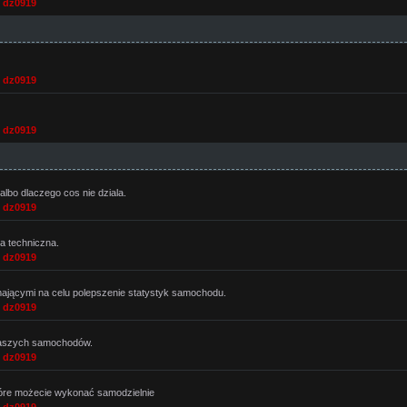
,
dz0919
,
dz0919
,
dz0919
albo dlaczego cos nie dziala.
,
dz0919
ja techniczna.
,
dz0919
jącymi na celu polepszenie statystyk samochodu.
,
dz0919
aszych samochodów.
,
dz0919
tóre możecie wykonać samodzielnie