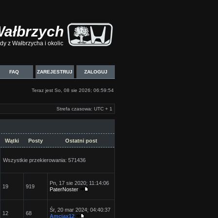
Wałbrzych
y z Wałbrzycha i okolic
FAQ
ZAREJESTRUJ
ZALOGUJ
Teraz jest So, 08 sie 2026; 06:59:54
Strefa czasowa: UTC + 1
Wątki
Posty
Ostatni post
Wszystkie przekierowania: 571436
Pn, 17 sie 2020; 11:14:06
19
919
PaterNoster
Śr, 20 mar 2024; 04:40:37
12
68
Amciax12