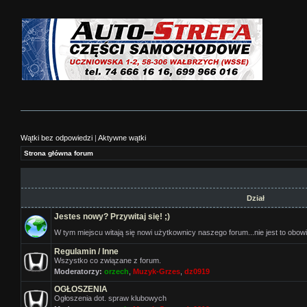
Wątki bez odpowiedzi
|
Aktywne wątki
Strona główna forum
Dział
Jestes nowy? Przywitaj się! ;)
W tym miejscu witają się nowi użytkownicy naszego forum...nie jest to obo
Regulamin / Inne
Wszystko co związane z forum.
Moderatorzy:
orzech
,
Muzyk-Grzes
,
dz0919
OGŁOSZENIA
Ogłoszenia dot. spraw klubowych