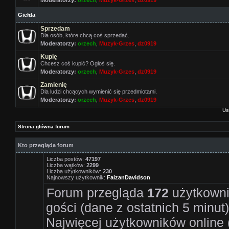
Moderatorzy:
orzech
,
Muzyk-Grzes
,
dz0919
Giełda
Sprzedam
Dla osób, które chcą coś sprzedać.
Moderatorzy:
orzech
,
Muzyk-Grzes
,
dz0919
Kupię
Chcesz coś kupić? Ogłoś się.
Moderatorzy:
orzech
,
Muzyk-Grzes
,
dz0919
Zamienię
Dla ludzi chcących wymienić się przedmiotami.
Moderatorzy:
orzech
,
Muzyk-Grzes
,
dz0919
Us
Strona główna forum
Kto przegląda forum
Liczba postów:
47197
Liczba wątków:
2299
Liczba użytkowników:
230
Najnowszy użytkownik:
FaizanDavidson
Forum przegląda
172
użytkownik
gości (dane z ostatnich 5 minut)
Najwięcej użytkowników online 