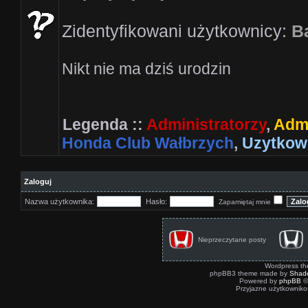
Zidentyfikowani użytkownicy:
B
Nikt nie ma dziś urodzin
Legenda ::
Administratorzy
,
Admi
Honda Club Wałbrzych
,
Uzytkow
Zaloguj
Nazwa użytkownika:
Hasło:
Zapamiętaj mnie
Nieprzeczytane posty
Wordpress t
phpBB3 theme made by
Shad
Powered by
phpBB
©
Przyjazne użytkowniko