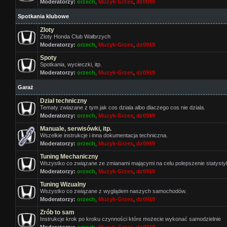
Moderatorzy:
orzech
,
Muzyk-Grzes
,
dz0919
Spotkania klubowe
Zloty
Zloty Honda Club Wałbrzych
Moderatorzy:
orzech
,
Muzyk-Grzes
,
dz0919
Spoty
Spotkania, wycieczki, itp.
Moderatorzy:
orzech
,
Muzyk-Grzes
,
dz0919
Garaż
Dział techniczny
Tematy zwiazane z tym jak cos dziala albo dlaczego cos nie dziala.
Moderatorzy:
orzech
,
Muzyk-Grzes
,
dz0919
Manuale, serwisówki, itp.
Wszelkie instrukcje i inna dokumentacja techniczna.
Moderatorzy:
orzech
,
Muzyk-Grzes
,
dz0919
Tuning Mechaniczny
Wszystko co związane ze zmianami mającymi na celu polepszenie statyst
Moderatorzy:
orzech
,
Muzyk-Grzes
,
dz0919
Tuning Wizualny
Wszystko co związane z wyglądem naszych samochodów.
Moderatorzy:
orzech
,
Muzyk-Grzes
,
dz0919
Zrób to sam
Instrukcje krok po kroku czynności które możecie wykonać samodzielnie