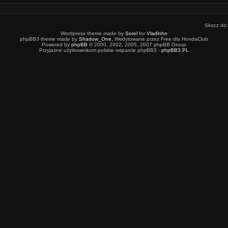
Skocz do:
Wordpress theme made by
Sorel
for
Vladinho
phpBB3 theme made by
Shadow_One
, Wedytowane przez Free dla HondaClub
Powered by
phpBB
© 2000, 2002, 2005, 2007 phpBB Group
Przyjazne użytkownikom polskie wsparcie phpBB3 -
phpBB3.PL