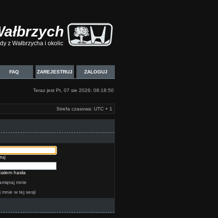
Wałbrzych
y z Wałbrzycha i okolic
FAQ
ZAREJESTRUJ
ZALOGUJ
Teraz jest Pt, 07 sie 2026; 08:18:50
Strefa czasowa: UTC + 1
ruj
iałem hasła
miętaj mnie
j mnie w tej sesji