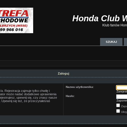
Honda Club 
Klub fanów Hond
SZUKAJ
Zaloguj
Nazwa użytkownika:
. Rejestracja zajmuje tylko chwilę i
Zarejest
trator może nadać dodatkowe uprawnienia
Hasło:
jestrujesz, upewnij się, czy znasz nasze
Zapomn
 Upewnij się też, że przeczytałeś/aś
Zapa
Ukry