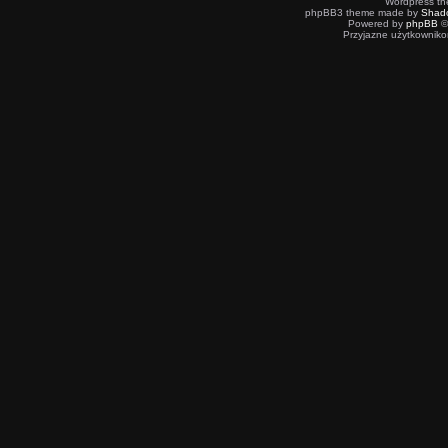
Wordpress t
phpBB3 theme made by
Shad
Powered by
phpBB
©
Przyjazne użytkowniko