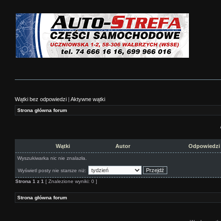
Wątki bez odpowiedzi
|
Aktywne wątki
Strona główna forum
Wątki
Autor
Odpowiedz
Wyszukiwarka nic nie znalazła.
Wyświetl posty nie starsze niż:
Strona
1
z
1
[ Znalezione wyniki: 0 ]
Strona główna forum