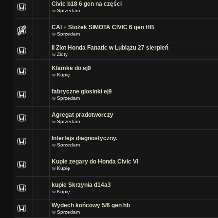
Civic b18 6 gen na części
w
Sprzedam
CAI + Stożek SIMOTA CIVIC 6 gen HB
w
Sprzedam
II Zlot Honda Fanatic w Lubiążu 27 sierpień
w
Zloty
Klamke do ej9
w
Kupię
fabryczne glosinki ej9
w
Sprzedam
Agregat pradotworczy
w
Sprzedam
Interfejs diagnostyczny.
w
Sprzedam
Kupie zegary do Honda Civic VI
w
Kupię
kupie Skrzynia d14a3
w
Kupię
Wydech końcowy 5/6 gen hb
w
Sprzedam