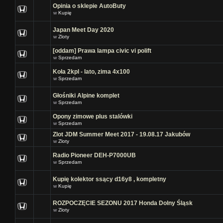
Opinia o sklepie AutoButy
w
Kupię
Japan Meet Day 2020
w
Zloty
[oddam] Prawa lampa civic vi polift
w
Sprzedam
Koła 2kpl - lato, zima 4x100
w
Sprzedam
Głośniki Alpine komplet
w
Sprzedam
Opony zimowe plus stalówki
w
Sprzedam
Zlot JDM Summer Meet 2017 - 19.08.17 Jakubów
w
Zloty
Radio Pioneer DEH-P7000UB
w
Sprzedam
Kupię kolektor ssący d16y8 , kompletny
w
Kupię
ROZPOCZĘCIE SEZONU 2017 Honda Dolny Śląsk
w
Zloty