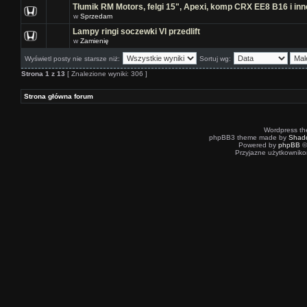
Tłumik RM Motors, felgi 15", Apexi, komp CRX EE8 B16 i inn
w
Sprzedam
Lampy ringi soczewki VI przedlift
w
Zamienię
Wyświetl posty nie starsze niż:
Sortuj wg:
Strona
1
z
13
[ Znalezione wyniki: 306 ]
Strona główna forum
Wordpress t
phpBB3 theme made by
Shad
Powered by
phpBB
©
Przyjazne użytkowniko