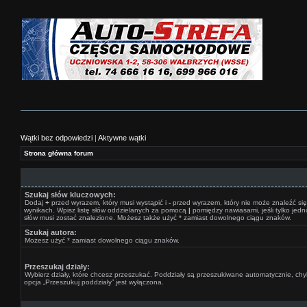
Wątki bez odpowiedzi
|
Aktywne wątki
Strona główna forum
Szukaj słów kluczowych:
Dodaj
+
przed wyrazem, który musi wystąpić i
-
przed wyrazem, który nie może znaleźć si
wynikach. Wpisz listę słów oddzielanych za pomocą
|
pomiędzy nawiasami, jeśli tylko jedn
słów musi zostać znalezione. Możesz także użyć * zamiast dowolnego ciągu znaków.
Szukaj autora:
Możesz użyć * zamiast dowolnego ciągu znaków.
Przeszukaj działy:
Wybierz działy, które chcesz przeszukać. Poddziały są przeszukiwane automatycznie, ch
opcja „Przeszukuj poddziały” jest wyłączona.