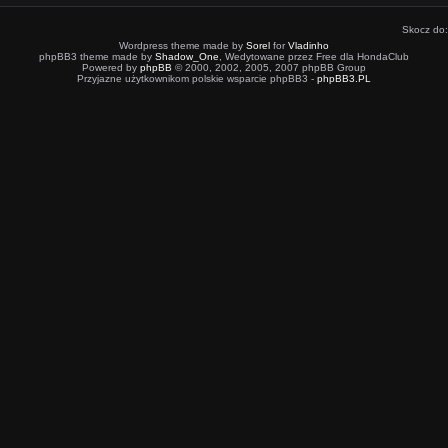
Skocz do:
Wordpress theme made by
Sorel
for
Vladinho
phpBB3 theme made by
Shadow_One
, Wedytowane przez Free dla HondaClub
Powered by
phpBB
© 2000, 2002, 2005, 2007 phpBB Group
Przyjazne użytkownikom polskie wsparcie phpBB3 -
phpBB3.PL