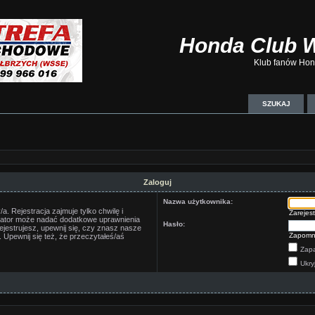
Honda Club 
Klub fanów Hond
SZUKAJ
Zaloguj
Nazwa użytkownika:
. Rejestracja zajmuje tylko chwilę i
Zarejest
trator może nadać dodatkowe uprawnienia
Hasło:
jestrujesz, upewnij się, czy znasz nasze
Zapomn
 Upewnij się też, że przeczytałeś/aś
Zapa
Ukry