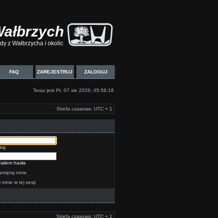
Wałbrzych
y z Wałbrzycha i okolic
FAQ
ZAREJESTRUJ
ZALOGUJ
Teraz jest Pt, 07 sie 2026; 05:58:18
Strefa czasowa: UTC + 1
ruj
iałem hasła
miętaj mnie
j mnie w tej sesji
Strefa czasowa: UTC + 1