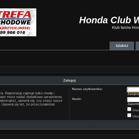
Honda Club 
Klub fanów Hond
SZUKAJ
Zaloguj
Nazwa użytkownika:
. Rejestracja zajmuje tylko chwilę i
Zarejest
trator może nadać dodatkowe uprawnienia
Hasło:
jestrujesz, upewnij się, czy znasz nasze
Zapomn
 Upewnij się też, że przeczytałeś/aś
Zapa
Ukry