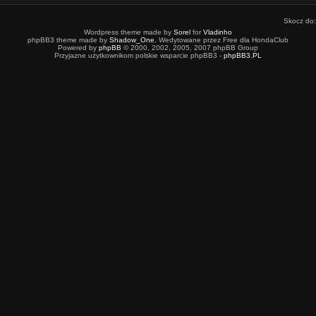
Skocz do:
Wordpress theme made by
Sorel
for
Vladinho
phpBB3 theme made by
Shadow_One
, Wedytowane przez Free dla HondaClub
Powered by
phpBB
© 2000, 2002, 2005, 2007 phpBB Group
Przyjazne użytkownikom polskie wsparcie phpBB3 -
phpBB3.PL