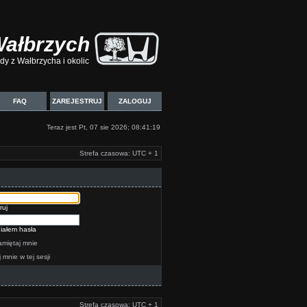
Wałbrzych
y z Wałbrzycha i okolic
FAQ
ZAREJESTRUJ
ZALOGUJ
Teraz jest Pt, 07 sie 2026; 08:41:19
Strefa czasowa: UTC + 1
ruj
iałem hasła
miętaj mnie
j mnie w tej sesji
Strefa czasowa: UTC + 1