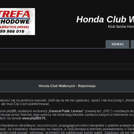
Honda Club 
Klub fanów Hond
SZUKAJ
Honda Club Wałbrzych - Rejestracja
dzasz się na poniższe warunki. Jeśli się na nie nie zgadzasz, opuść i nie korzystaj z „Ho
 ale musi Cię o tym poinformować.
cie phpBB, wydanym na licencji „
General Public License
” (zwanej też „GPL”) i możliwym do
dyskusje przez Internet, jego autorzy nie kontrolują tekstów zamieszczanych w Internecie za
leźć na stronie
www.phpBB3.PL
.
 charakterze obraźliwym, oszczerczym, propagującym treści niezgodne z polskim prawem 
ować, że zostaniesz zbanowany na zawsze, a Twój dostawca internetu powiadomiony o Tw
ażdej chwili usunąć, edytować, przenieść lub zablokować każdy wątek. Zgadzasz się też n