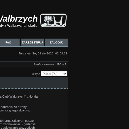
Wałbrzych
y z Wałbrzycha i okolic
FAQ
ZAREJESTRUJ
ZALOGUJ
Teraz jest So, 08 sie 2026; 02:58:23
Strefa czasowa: UTC + 1
Język:
nda Club Wałbrzych”. „Honda
 pobrania ze strony
 pomocą tego skryptu.
lub naruszających cudze
oim zachowaniu. Zgadzasz
a zapisywanie wszystkich