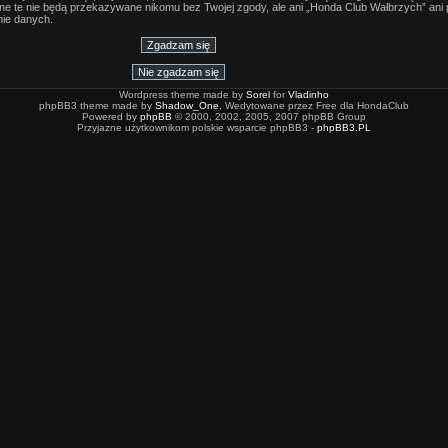
Dane te nie będą przekazywane nikomu bez Twojej zgody, ale ani „Honda Club Wałbrzych” an
ie danych.
Wordpress theme made by
Sorel
for
Vladinho
phpBB3 theme made by
Shadow_One
, Wedytowane przez Free dla HondaClub
Powered by
phpBB
© 2000, 2002, 2005, 2007 phpBB Group
Przyjazne użytkownikom polskie wsparcie phpBB3 -
phpBB3.PL