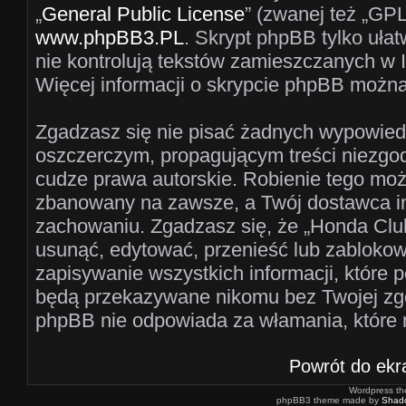
„
General Public License
” (zwanej też „GPL
www.phpBB3.PL
. Skrypt phpBB tylko ułat
nie kontrolują tekstów zamieszczanych w 
Więcej informacji o skrypcie phpBB można
Zgadzasz się nie pisać żadnych wypowiedz
oszczerczym, propagującym treści niezgo
cudze prawa autorskie. Robienie tego mo
zbanowany na zawsze, a Twój dostawca i
zachowaniu. Zgadzasz się, że „Honda Clu
usunąć, edytować, przenieść lub zablokow
zapisywanie wszystkich informacji, które 
będą przekazywane nikomu bez Twojej zgo
phpBB nie odpowiada za włamania, któr
Powrót do ekr
Wordpress t
phpBB3 theme made by
Shad