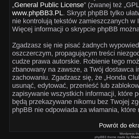
„
General Public License
” (zwanej też „GPL
www.phpBB3.PL
. Skrypt phpBB tylko ułat
nie kontrolują tekstów zamieszczanych w 
Więcej informacji o skrypcie phpBB można
Zgadzasz się nie pisać żadnych wypowiedz
oszczerczym, propagującym treści niezgo
cudze prawa autorskie. Robienie tego mo
zbanowany na zawsze, a Twój dostawca i
zachowaniu. Zgadzasz się, że „Honda Clu
usunąć, edytować, przenieść lub zablokow
zapisywanie wszystkich informacji, które 
będą przekazywane nikomu bez Twojej zgo
phpBB nie odpowiada za włamania, któr
Powrót do ekr
Wordpress t
phpBB3 theme made by
Shad