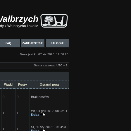
Wałbrzych
y z Wałbrzycha i okolic
FAQ
ZAREJESTRUJ
ZALOGUJ
Teraz jest Pt, 07 sie 2026; 12:50:25
Strefa czasowa: UTC + 1
Wątki
Posty
Ostatni post
0
0
Brak postów
Wt, 04 gru 2012; 08:28:11
1
1
Kuba
Śr, 30 sty 2013; 10:04:31
1
1
Kuba