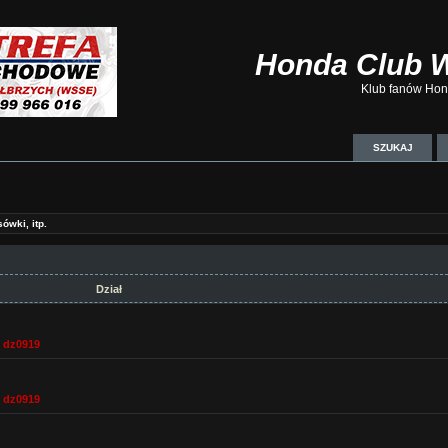
Honda Club 
Klub fanów Hond
SZUKAJ
ówki, itp.
Dział
,
dz0919
,
dz0919