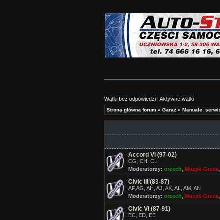
Wątki bez odpowiedzi
|
Aktywne wątki
Strona główna forum
»
Garaż
»
Manuale, serwis
Accord VI (97-02)
CG, CH, CL
Moderatorzy:
orzech
,
Muzyk-Grzes
Civic III (83-87)
AF,AG, AH, AJ, AK, AL, AM, AN
Moderatorzy:
orzech
,
Muzyk-Grzes
Civic VI (87-91)
EC, ED, EE