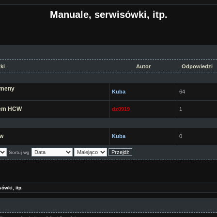
Manuale, serwisówki, itp.
ki
Autor
Odpowiedzi
omeny
Kuba
64
iem HCW
dz0919
1
ów
Kuba
0
Sortuj wg
ówki, itp.