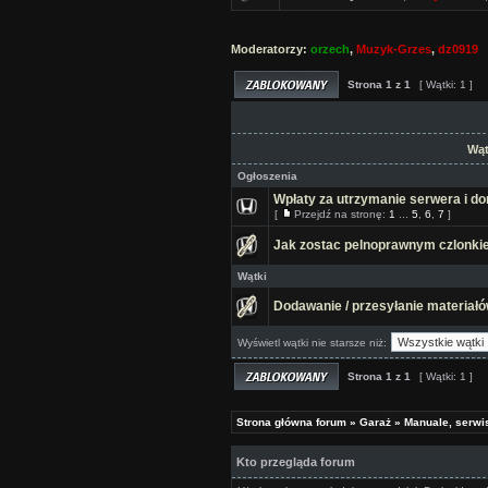
Moderatorzy:
orzech
,
Muzyk-Grzes
,
dz0919
Strona
1
z
1
[ Wątki: 1 ]
Wąt
Ogłoszenia
Wpłaty za utrzymanie serwera i d
[
Przejdź na stronę:
1
...
5
,
6
,
7
]
Jak zostac pelnoprawnym czlonk
Wątki
Dodawanie / przesyłanie materiał
Wyświetl wątki nie starsze niż:
Strona
1
z
1
[ Wątki: 1 ]
Strona główna forum
»
Garaż
»
Manuale, serwis
Kto przegląda forum