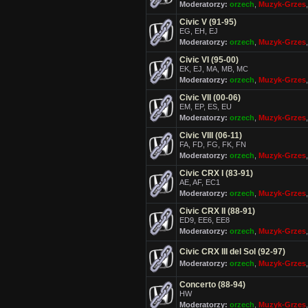
Moderatorzy:
orzech
,
Muzyk-Grzes
Civic V (91-95)
EG, EH, EJ
Moderatorzy:
orzech
,
Muzyk-Grzes
Civic VI (95-00)
EK, EJ, MA, MB, MC
Moderatorzy:
orzech
,
Muzyk-Grzes
Civic VII (00-06)
EM, EP, ES, EU
Moderatorzy:
orzech
,
Muzyk-Grzes
Civic VIII (06-11)
FA, FD, FG, FK, FN
Moderatorzy:
orzech
,
Muzyk-Grzes
Civic CRX I (83-91)
AE, AF, EC1
Moderatorzy:
orzech
,
Muzyk-Grzes
Civic CRX II (88-91)
ED9, EE6, EE8
Moderatorzy:
orzech
,
Muzyk-Grzes
Civic CRX III del Sol (92-97)
Moderatorzy:
orzech
,
Muzyk-Grzes
Concerto (88-94)
HW
Moderatorzy:
orzech
,
Muzyk-Grzes