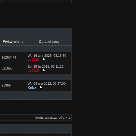
Wyświetlone
Ostatni post
Wt, 16 wrz 2025; 08:16:50
16268474
dz0919
So, 25 lip 2015; 03:11:12
621690
dz0919
Wt, 04 gru 2012; 02:37:00
25999
Kuba
Strefa czasowa: UTC + 1