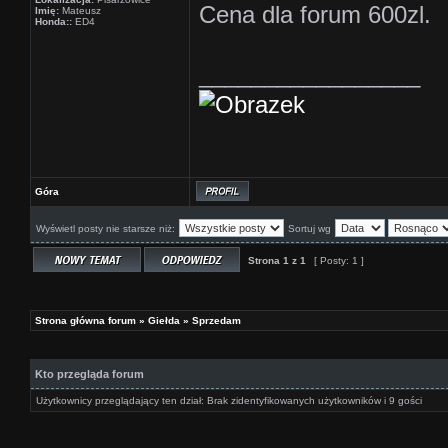
Cena dla forum 600zl.
Imię:
Mateusz
Honda::
ED4
_________________
Góra
Wyświetl posty nie starsze niż:
Sortuj wg
Strona
1
z
1
[ Posty: 1 ]
Strona główna forum
»
Giełda
»
Sprzedam
Kto przegląda forum
Użytkownicy przeglądający ten dział: Brak zidentyfikowanych użytkowników i 9 gości