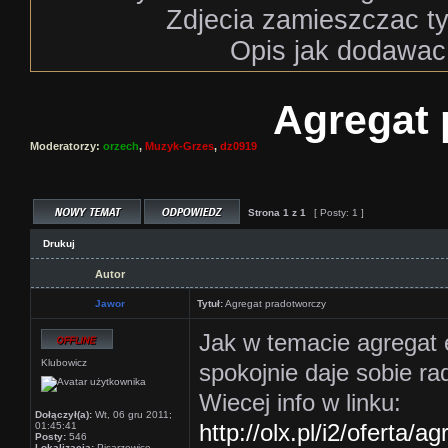
Zdjecia zamieszczac tyl
Opis jak dodawac
Agregat 
Moderatorzy:
orzech
,
Muzyk-Grzes
,
dz0919
Strona
1
z
1
[ Posty: 1 ]
Drukuj
Autor
Jawor
Tytuł:
Agregat pradotworczy
Jak w temacie agregat e
Klubowicz
spokojnie daje sobie ra
Wiecej info w linku:
Dołączył(a):
Wt, 06 gru 2011;
http://olx.pl/i2/oferta/a
01:45:41
Posty:
546
Lokalizacja:
Pisarzowice