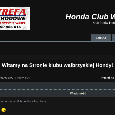
Honda Club 
Klub fanów Hond
SZUKAJ
Witamy na Stronie klubu wałbrzyskiej Hondy!
ona
90
z
90
[ Posty: 894 ]
Przejdź na 
Wiadomość
my na Stronie klubu wałbrzyskiej Hondy!
e