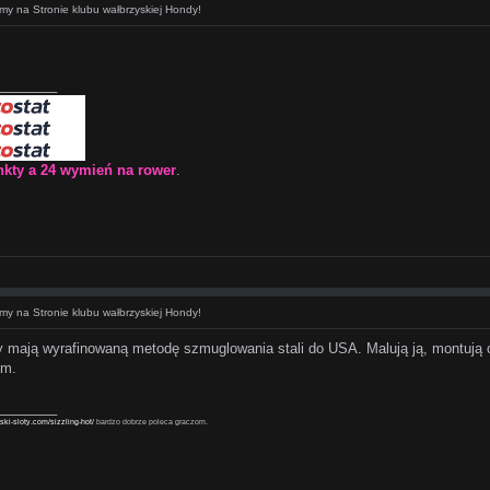
my na Stronie klubu wałbrzyskiej Hondy!
________
nkty a 24 wymień na rower
.
my na Stronie klubu wałbrzyskiej Hondy!
 mają wyrafinowaną metodę szmuglowania stali do USA. Malują ją, montują c
em.
________
lski-sloty.com/sizzling-hot/
bardzo dobrze poleca graczom.