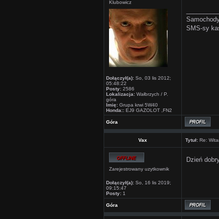
Klubowicz
_________
Samochody 
SMS-sy kas
Dołączył(a):
So, 03 lis 2012;
05:48:22
Posty:
2586
Lokalizacja:
Wałbrzych / P.
góra
Imię:
Grupa krwi 5W40
Honda::
EJ9 GAZOLOT ,FN2
Góra
Vax
Tytuł:
Re: Wita
Dzień dobr
Zarejestrowany uzytkownik
Dołączył(a):
So, 16 lis 2019;
09:15:47
Posty:
1
Góra