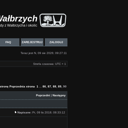
Wałbrzych
y z Wałbrzycha i okolic
FAQ
ZAREJESTRUJ
ZALOGUJ
Teraz jest N, 09 sie 2026; 09:27:11
Strefa czasowa: UTC + 1
stronę
Poprzednia strona
1
...
86
,
87
,
88
,
89
,
90
Poprzedni
|
Następny
Napisane:
Pt, 09 lis 2018; 08:33:12