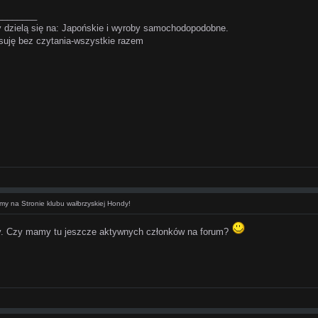
________
dzielą się na: Japońskie i wyroby samochodopodobne.
uję bez czytania-wszystkie razem
my na Stronie klubu wałbrzyskiej Hondy!
y. Czy mamy tu jeszcze aktywnych członków na forum?