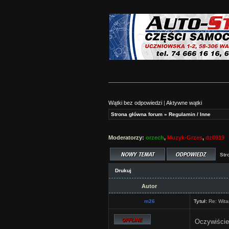
Wątki bez odpowiedzi
|
Aktywne wątki
Strona główna forum
»
Regulamin / Inne
Moderatorzy:
orzech
,
Muzyk-Grzes
,
dz0919
Str
Drukuj
Autor
m26
Tytuł:
Re: Wita
Oczywiści