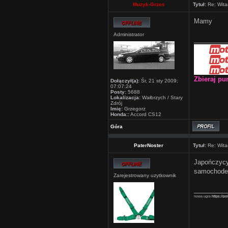
Muzyk-Grzes
Tytuł:
Re: Wita
Mamy
Administrator
_________
Zbieraj pu
Dołączył(a):
Śr, 21 sty 2009;
07:07:24
Posty:
5688
Lokalizacja:
Wałbrzych / Stary
Zdrój
Imię:
Grzegorz
Honda::
Accord CS12
Góra
PaterNoster
Tytuł:
Re: Wita
Japończycy
samochod
Zarejestrowany uzytkownik
_________
nowa ugra
https://po